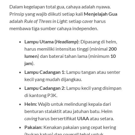
Dalam kegelapan total gua, cahaya adalah nyawa.
Prinsip yang wajib diikuti setiap kali
Menjelajah Gua
adalah
Rule of Threes in Light
: setiap
caver
harus
membawa tiga sumber cahaya independen.
Lampu Utama (
Headlamp
):
Dipasang di helm,
harus memiliki intensitas tinggi (minimal
200
lumen
) dan baterai tahan lama (minimum
10
jam
).
Lampu Cadangan 1:
Lampu tangan atau senter
kecil yang mudah dijangkau.
Lampu Cadangan 2:
Lampu kecil yang disimpan
di kantong P3K.
Helm:
Wajib untuk melindungi kepala dari
benturan stalaktit atau jatuhan batu. Helm
caving
harus bersertifikat
UIAA
atau setara.
Pakaian:
Kenakan pakaian yang cepat kering
(bukan katun) dan
coverall
tebal untuk