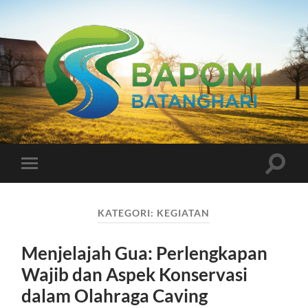
Bapomi
Batanghari
Toggle
Toggle
search
mobile
field
menu
KATEGORI:
KEGIATAN
Menjelajah Gua: Perlengkapan
Wajib dan Aspek Konservasi
dalam Olahraga Caving