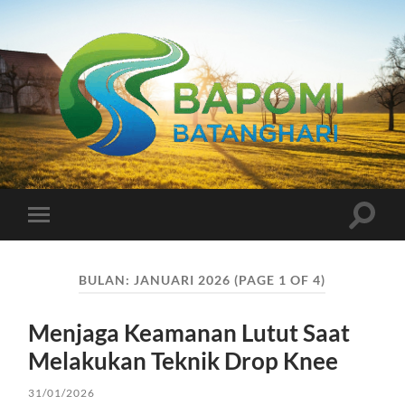
Bapomi
Batanghari
Toggle
Toggle
search
mobile
field
menu
BULAN:
JANUARI 2026
(PAGE 1 OF 4)
Menjaga Keamanan Lutut Saat
Melakukan Teknik Drop Knee
31/01/2026