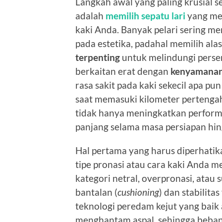
Langkah awal yang paling krusial 
adalah
memilih sepatu lari
yang mem
kaki Anda. Banyak pelari sering me
pada estetika, padahal memilih ala
terpenting
untuk melindungi persen
berkaitan erat dengan
kenyamanan
rasa sakit pada kaki sekecil apa p
saat memasuki kilometer pertenga
tidak hanya meningkatkan performa
panjang selama masa persiapan hin
Hal pertama yang harus diperhatik
tipe pronasi atau cara kaki Anda 
kategori netral, overpronasi, atau
bantalan (
cushioning
) dan stabilita
teknologi peredam kejut yang bai
menghantam aspal, sehingga beban