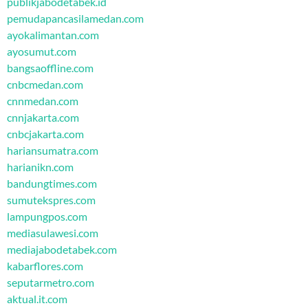
publikjabodetabek.id
pemudapancasilamedan.com
ayokalimantan.com
ayosumut.com
bangsaoffline.com
cnbcmedan.com
cnnmedan.com
cnnjakarta.com
cnbcjakarta.com
hariansumatra.com
harianikn.com
bandungtimes.com
sumutekspres.com
lampungpos.com
mediasulawesi.com
mediajabodetabek.com
kabarflores.com
seputarmetro.com
aktual.it.com