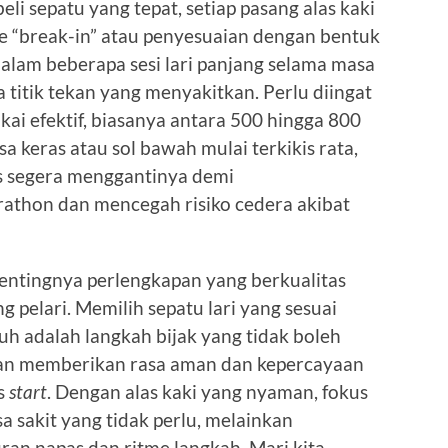
i sepatu yang tepat, setiap pasang alas kaki
 “break-in” atau penyesuaian dengan bentuk
dalam beberapa sesi lari panjang selama masa
 titik tekan yang menyakitkan. Perlu diingat
kai efektif, biasanya antara 500 hingga 800
sa keras atau sol bawah mulai terkikis rata,
us segera menggantinya demi
hon dan mencegah risiko cedera akibat
entingnya perlengkapan yang berkualitas
g pelari. Memilih sepatu lari yang sesuai
h adalah langkah bijak yang tidak boleh
 akan memberikan rasa aman dan kepercayaan
is
start
. Dengan alas kaki yang nyaman, fokus
a sakit yang tidak perlu, melainkan
an napas dan ritme langkah. Mari kita