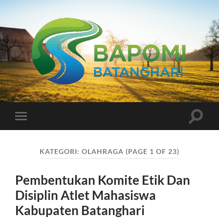
Bapomi
Batanghari
Toggle
Toggle
search
mobile
field
menu
KATEGORI:
OLAHRAGA
(PAGE 1 OF 23)
Pembentukan Komite Etik Dan
Disiplin Atlet Mahasiswa
Kabupaten Batanghari