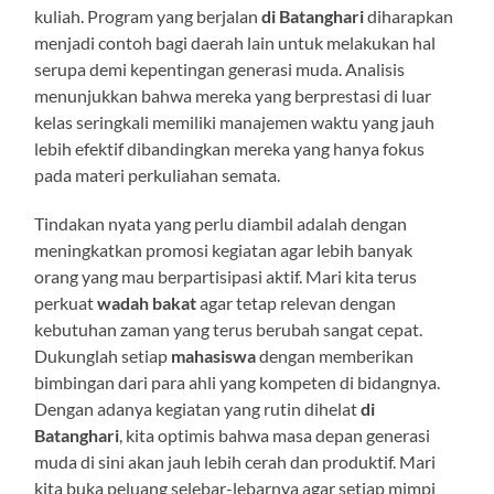
kuliah. Program yang berjalan
di Batanghari
diharapkan
menjadi contoh bagi daerah lain untuk melakukan hal
serupa demi kepentingan generasi muda. Analisis
menunjukkan bahwa mereka yang berprestasi di luar
kelas seringkali memiliki manajemen waktu yang jauh
lebih efektif dibandingkan mereka yang hanya fokus
pada materi perkuliahan semata.
Tindakan nyata yang perlu diambil adalah dengan
meningkatkan promosi kegiatan agar lebih banyak
orang yang mau berpartisipasi aktif. Mari kita terus
perkuat
wadah bakat
agar tetap relevan dengan
kebutuhan zaman yang terus berubah sangat cepat.
Dukunglah setiap
mahasiswa
dengan memberikan
bimbingan dari para ahli yang kompeten di bidangnya.
Dengan adanya kegiatan yang rutin dihelat
di
Batanghari
, kita optimis bahwa masa depan generasi
muda di sini akan jauh lebih cerah dan produktif. Mari
kita buka peluang selebar-lebarnya agar setiap mimpi