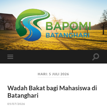
Bapomi
Batanghari
Toggle
Toggle
search
mobile
field
menu
HARI:
5 JULI 2026
Wadah Bakat bagi Mahasiswa di
Batanghari
05/07/2026