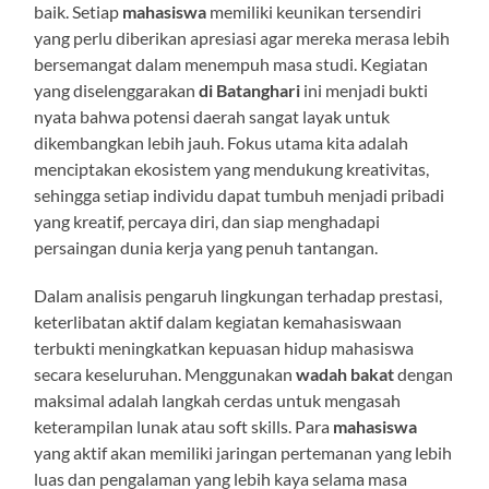
baik. Setiap
mahasiswa
memiliki keunikan tersendiri
yang perlu diberikan apresiasi agar mereka merasa lebih
bersemangat dalam menempuh masa studi. Kegiatan
yang diselenggarakan
di Batanghari
ini menjadi bukti
nyata bahwa potensi daerah sangat layak untuk
dikembangkan lebih jauh. Fokus utama kita adalah
menciptakan ekosistem yang mendukung kreativitas,
sehingga setiap individu dapat tumbuh menjadi pribadi
yang kreatif, percaya diri, dan siap menghadapi
persaingan dunia kerja yang penuh tantangan.
Dalam analisis pengaruh lingkungan terhadap prestasi,
keterlibatan aktif dalam kegiatan kemahasiswaan
terbukti meningkatkan kepuasan hidup mahasiswa
secara keseluruhan. Menggunakan
wadah bakat
dengan
maksimal adalah langkah cerdas untuk mengasah
keterampilan lunak atau soft skills. Para
mahasiswa
yang aktif akan memiliki jaringan pertemanan yang lebih
luas dan pengalaman yang lebih kaya selama masa