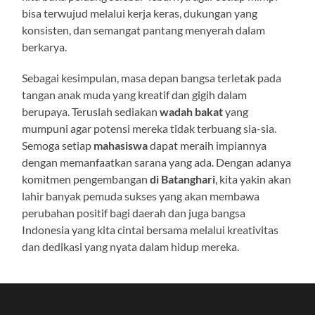
bisa terwujud melalui kerja keras, dukungan yang
konsisten, dan semangat pantang menyerah dalam
berkarya.
Sebagai kesimpulan, masa depan bangsa terletak pada
tangan anak muda yang kreatif dan gigih dalam
berupaya. Teruslah sediakan
wadah bakat
yang
mumpuni agar potensi mereka tidak terbuang sia-sia.
Semoga setiap
mahasiswa
dapat meraih impiannya
dengan memanfaatkan sarana yang ada. Dengan adanya
komitmen pengembangan
di Batanghari
, kita yakin akan
lahir banyak pemuda sukses yang akan membawa
perubahan positif bagi daerah dan juga bangsa
Indonesia yang kita cintai bersama melalui kreativitas
dan dedikasi yang nyata dalam hidup mereka.