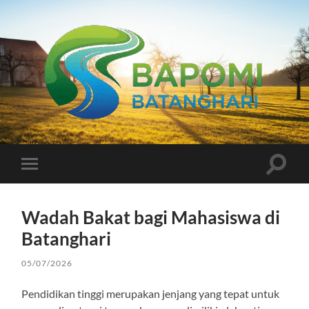
Bapomi
Batanghari
Toggle
Toggle
search
mobile
field
menu
Wadah Bakat bagi Mahasiswa di
Batanghari
05/07/2026
Pendidikan tinggi merupakan jenjang yang tepat untuk