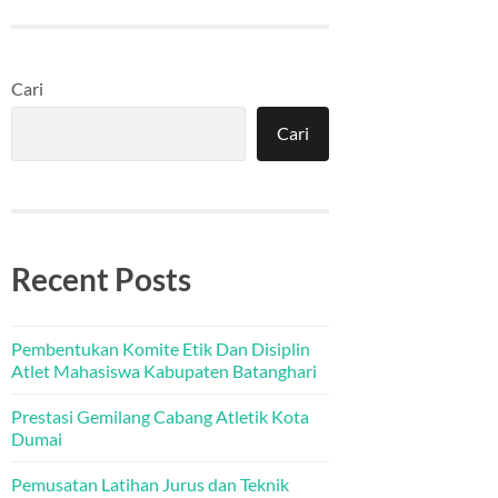
Cari
Cari
Recent Posts
Pembentukan Komite Etik Dan Disiplin
Atlet Mahasiswa Kabupaten Batanghari
Prestasi Gemilang Cabang Atletik Kota
Dumai
Pemusatan Latihan Jurus dan Teknik