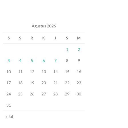
Agustus 2026
S
S
R
K
J
S
M
1
2
3
4
5
6
7
8
9
10
11
12
13
14
15
16
17
18
19
20
21
22
23
24
25
26
27
28
29
30
31
« Jul