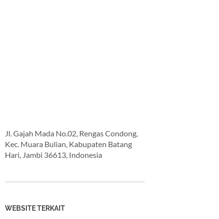
Jl. Gajah Mada No.02, Rengas Condong,
Kec. Muara Bulian, Kabupaten Batang
Hari, Jambi 36613, Indonesia
WEBSITE TERKAIT