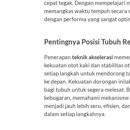
cepat tegak. Dengan mempelajari 
memangkas waktu tempuh secara sig
dengan performa yang sangat opti
Pentingnya Posisi Tubuh R
Penerapan
teknik akselerasi
memerl
kekuatan otot kaki dan stabilitas ot
setiap langkah untuk mendorong t
ke depan. Kekuatan dorongan ini
bagi tubuh untuk segera melesat. Ba
kebugaran, memahami mekanisme da
menjadi jauh lebih seru, efisien, d
dalam setiap langkahnya.