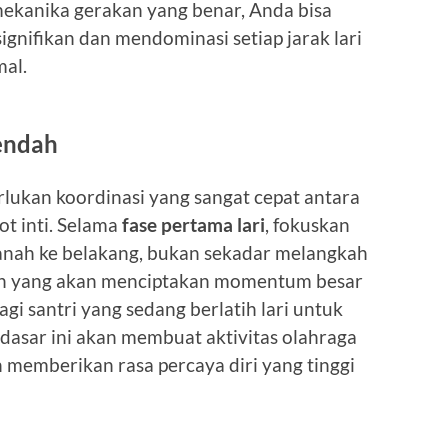
mekanika gerakan yang benar, Anda bisa
nifikan dan mendominasi setiap jarak lari
mal.
endah
ukan koordinasi yang sangat cepat antara
ot inti. Selama
fase pertama lari
, fokuskan
anah ke belakang, bukan sekadar melangkah
lah yang akan menciptakan momentum besar
gi santri yang sedang berlatih lari untuk
sar ini akan membuat aktivitas olahraga
an memberikan rasa percaya diri yang tinggi