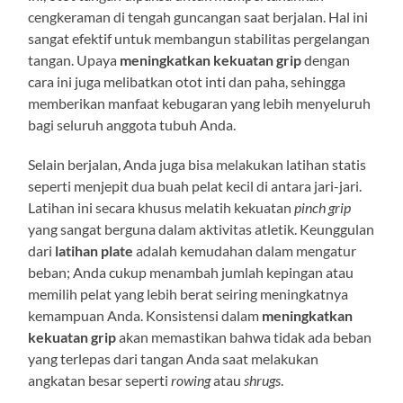
cengkeraman di tengah guncangan saat berjalan. Hal ini
sangat efektif untuk membangun stabilitas pergelangan
tangan. Upaya
meningkatkan kekuatan grip
dengan
cara ini juga melibatkan otot inti dan paha, sehingga
memberikan manfaat kebugaran yang lebih menyeluruh
bagi seluruh anggota tubuh Anda.
Selain berjalan, Anda juga bisa melakukan latihan statis
seperti menjepit dua buah pelat kecil di antara jari-jari.
Latihan ini secara khusus melatih kekuatan
pinch grip
yang sangat berguna dalam aktivitas atletik. Keunggulan
dari
latihan plate
adalah kemudahan dalam mengatur
beban; Anda cukup menambah jumlah kepingan atau
memilih pelat yang lebih berat seiring meningkatnya
kemampuan Anda. Konsistensi dalam
meningkatkan
kekuatan grip
akan memastikan bahwa tidak ada beban
yang terlepas dari tangan Anda saat melakukan
angkatan besar seperti
rowing
atau
shrugs
.