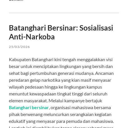
Batanghari Bersinar: Sosialisasi
Anti-Narkoba
25/03/2026
Kabupaten Batanghari kini tengah menggalakkan visi
besar untuk menciptakan lingkungan yang bersih dan
sehat bagi pertumbuhan generasi mudanya. Ancaman
peredaran gelap narkotika yang kian masif menyasar
wilayah pedesaan hingga ke lingkungan kampus
menuntut kewaspadaan tingkat tinggi dari seluruh
elemen masyarakat. Melalui kampanye bertajuk
Batanghari bersinar
, organisasi mahasiswa bersama
pihak berwenang meluncurkan serangkaian kegiatan
edukatif yang menyasar para pemuda dan mahasiswa.
Langkah ini diambil bukan tanpa alasan; sebagai masa