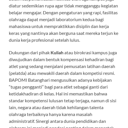
diatur sedemikian rupa agar tidak mengganggu kegiatan
belajar mengajar. Dengan pengaturan yang rapi, fasilitas
olahraga dapat menjadi laboratorium kedua bagi
mahasiswa untuk mempraktikkan disiplin dan kerja
keras yang nantinya akan berguna saat mereka terjun ke
dunia kerja profesional setelah lulus.
Dukungan dari pihak
Kuliah
atau birokrasi kampus juga
diwujudkan dalam bentuk kompensasi kehadiran bagi
atlet yang sedang menjalani pemusatan latihan daerah
(pelatda) atau mewakili daerah dalam kompetisi resmi.
BAPOMI Batanghari mengusulkan adanya kebijakan
“tugas pengganti” bagi para atlet sebagai ganti dari
ketidakhadiran di kelas. Hal ini memastikan bahwa
standar kompetensi lulusan tetap terjaga, namun di sisi
lain, negara atau daerah tidak kehilangan talenta
olahraga terbaiknya hanya karena masalah
administratif. Sinergi antara dunia pendidikan dan
olahraga ini menjadi pondasi penting dalam mencetak