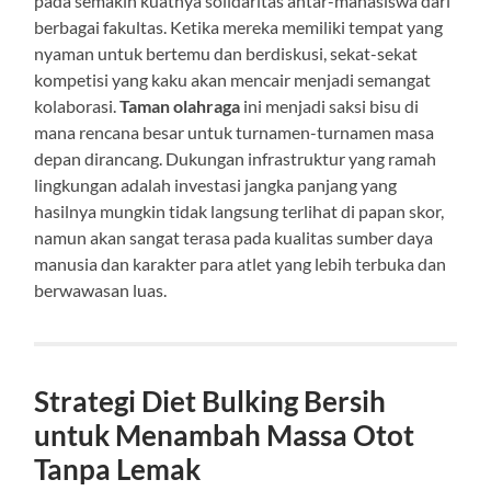
pada semakin kuatnya solidaritas antar-mahasiswa dari
berbagai fakultas. Ketika mereka memiliki tempat yang
nyaman untuk bertemu dan berdiskusi, sekat-sekat
kompetisi yang kaku akan mencair menjadi semangat
kolaborasi.
Taman olahraga
ini menjadi saksi bisu di
mana rencana besar untuk turnamen-turnamen masa
depan dirancang. Dukungan infrastruktur yang ramah
lingkungan adalah investasi jangka panjang yang
hasilnya mungkin tidak langsung terlihat di papan skor,
namun akan sangat terasa pada kualitas sumber daya
manusia dan karakter para atlet yang lebih terbuka dan
berwawasan luas.
Strategi Diet Bulking Bersih
untuk Menambah Massa Otot
Tanpa Lemak