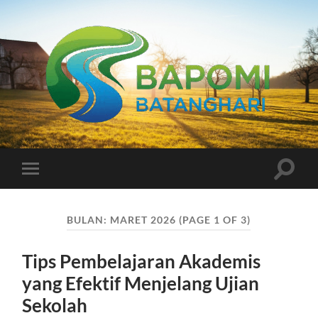
Bapomi
Batanghari
Toggle
Toggle
search
mobile
field
menu
BULAN:
MARET 2026
(PAGE 1 OF 3)
Tips Pembelajaran Akademis
yang Efektif Menjelang Ujian
Sekolah