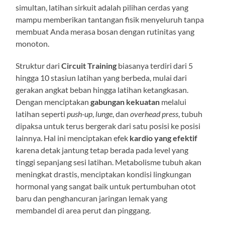
simultan, latihan sirkuit adalah pilihan cerdas yang
mampu memberikan tantangan fisik menyeluruh tanpa
membuat Anda merasa bosan dengan rutinitas yang
monoton.
Struktur dari
Circuit Training
biasanya terdiri dari 5
hingga 10 stasiun latihan yang berbeda, mulai dari
gerakan angkat beban hingga latihan ketangkasan.
Dengan menciptakan
gabungan kekuatan
melalui
latihan seperti
push-up
,
lunge
, dan
overhead press
, tubuh
dipaksa untuk terus bergerak dari satu posisi ke posisi
lainnya. Hal ini menciptakan efek
kardio yang efektif
karena detak jantung tetap berada pada level yang
tinggi sepanjang sesi latihan. Metabolisme tubuh akan
meningkat drastis, menciptakan kondisi lingkungan
hormonal yang sangat baik untuk pertumbuhan otot
baru dan penghancuran jaringan lemak yang
membandel di area perut dan pinggang.