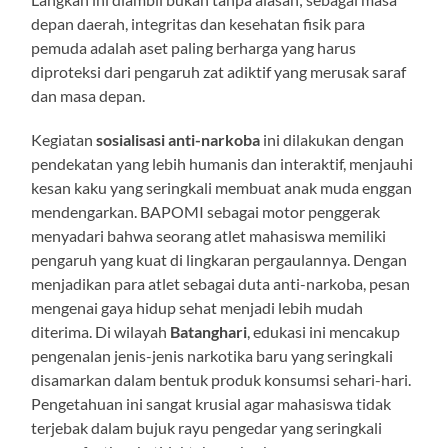
depan daerah, integritas dan kesehatan fisik para
pemuda adalah aset paling berharga yang harus
diproteksi dari pengaruh zat adiktif yang merusak saraf
dan masa depan.
Kegiatan
sosialisasi anti-narkoba
ini dilakukan dengan
pendekatan yang lebih humanis dan interaktif, menjauhi
kesan kaku yang seringkali membuat anak muda enggan
mendengarkan. BAPOMI sebagai motor penggerak
menyadari bahwa seorang atlet mahasiswa memiliki
pengaruh yang kuat di lingkaran pergaulannya. Dengan
menjadikan para atlet sebagai duta anti-narkoba, pesan
mengenai gaya hidup sehat menjadi lebih mudah
diterima. Di wilayah
Batanghari
, edukasi ini mencakup
pengenalan jenis-jenis narkotika baru yang seringkali
disamarkan dalam bentuk produk konsumsi sehari-hari.
Pengetahuan ini sangat krusial agar mahasiswa tidak
terjebak dalam bujuk rayu pengedar yang seringkali