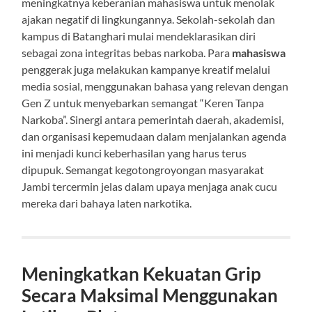
meningkatnya keberanian mahasiswa untuk menolak
ajakan negatif di lingkungannya. Sekolah-sekolah dan
kampus di Batanghari mulai mendeklarasikan diri
sebagai zona integritas bebas narkoba. Para
mahasiswa
penggerak juga melakukan kampanye kreatif melalui
media sosial, menggunakan bahasa yang relevan dengan
Gen Z untuk menyebarkan semangat “Keren Tanpa
Narkoba”. Sinergi antara pemerintah daerah, akademisi,
dan organisasi kepemudaan dalam menjalankan agenda
ini menjadi kunci keberhasilan yang harus terus
dipupuk. Semangat kegotongroyongan masyarakat
Jambi tercermin jelas dalam upaya menjaga anak cucu
mereka dari bahaya laten narkotika.
Meningkatkan Kekuatan Grip
Secara Maksimal Menggunakan