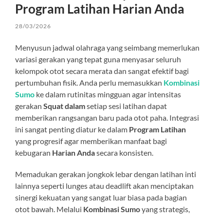
Program Latihan Harian Anda
28/03/2026
Menyusun jadwal olahraga yang seimbang memerlukan
variasi gerakan yang tepat guna menyasar seluruh
kelompok otot secara merata dan sangat efektif bagi
pertumbuhan fisik. Anda perlu memasukkan
Kombinasi
Sumo
ke dalam rutinitas mingguan agar intensitas
gerakan
Squat dalam
setiap sesi latihan dapat
memberikan rangsangan baru pada otot paha. Integrasi
ini sangat penting diatur ke dalam
Program Latihan
yang progresif agar memberikan manfaat bagi
kebugaran
Harian Anda
secara konsisten.
Memadukan gerakan jongkok lebar dengan latihan inti
lainnya seperti lunges atau deadlift akan menciptakan
sinergi kekuatan yang sangat luar biasa pada bagian
otot bawah. Melalui
Kombinasi Sumo
yang strategis,