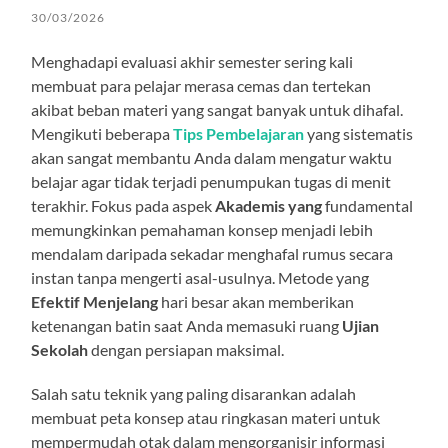
30/03/2026
Menghadapi evaluasi akhir semester sering kali
membuat para pelajar merasa cemas dan tertekan
akibat beban materi yang sangat banyak untuk dihafal.
Mengikuti beberapa
Tips Pembelajaran
yang sistematis
akan sangat membantu Anda dalam mengatur waktu
belajar agar tidak terjadi penumpukan tugas di menit
terakhir. Fokus pada aspek
Akademis yang
fundamental
memungkinkan pemahaman konsep menjadi lebih
mendalam daripada sekadar menghafal rumus secara
instan tanpa mengerti asal-usulnya. Metode yang
Efektif Menjelang
hari besar akan memberikan
ketenangan batin saat Anda memasuki ruang
Ujian
Sekolah
dengan persiapan maksimal.
Salah satu teknik yang paling disarankan adalah
membuat peta konsep atau ringkasan materi untuk
mempermudah otak dalam mengorganisir informasi