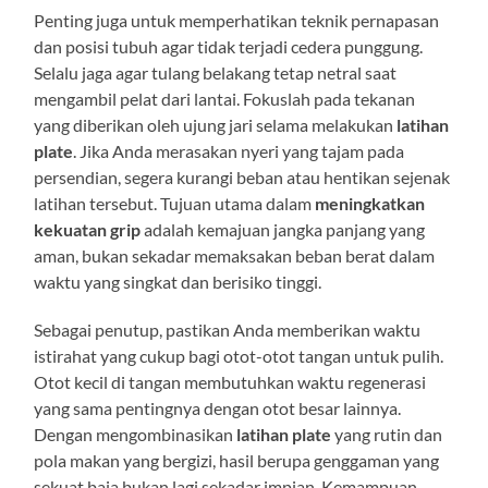
Penting juga untuk memperhatikan teknik pernapasan
dan posisi tubuh agar tidak terjadi cedera punggung.
Selalu jaga agar tulang belakang tetap netral saat
mengambil pelat dari lantai. Fokuslah pada tekanan
yang diberikan oleh ujung jari selama melakukan
latihan
plate
. Jika Anda merasakan nyeri yang tajam pada
persendian, segera kurangi beban atau hentikan sejenak
latihan tersebut. Tujuan utama dalam
meningkatkan
kekuatan grip
adalah kemajuan jangka panjang yang
aman, bukan sekadar memaksakan beban berat dalam
waktu yang singkat dan berisiko tinggi.
Sebagai penutup, pastikan Anda memberikan waktu
istirahat yang cukup bagi otot-otot tangan untuk pulih.
Otot kecil di tangan membutuhkan waktu regenerasi
yang sama pentingnya dengan otot besar lainnya.
Dengan mengombinasikan
latihan plate
yang rutin dan
pola makan yang bergizi, hasil berupa genggaman yang
sekuat baja bukan lagi sekadar impian. Kemampuan