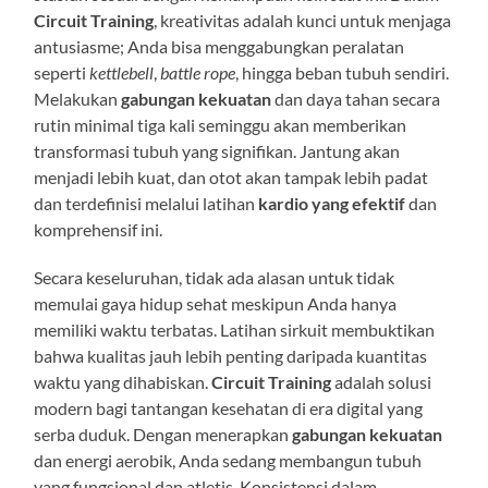
Circuit Training
, kreativitas adalah kunci untuk menjaga
antusiasme; Anda bisa menggabungkan peralatan
seperti
kettlebell
,
battle rope
, hingga beban tubuh sendiri.
Melakukan
gabungan kekuatan
dan daya tahan secara
rutin minimal tiga kali seminggu akan memberikan
transformasi tubuh yang signifikan. Jantung akan
menjadi lebih kuat, dan otot akan tampak lebih padat
dan terdefinisi melalui latihan
kardio yang efektif
dan
komprehensif ini.
Secara keseluruhan, tidak ada alasan untuk tidak
memulai gaya hidup sehat meskipun Anda hanya
memiliki waktu terbatas. Latihan sirkuit membuktikan
bahwa kualitas jauh lebih penting daripada kuantitas
waktu yang dihabiskan.
Circuit Training
adalah solusi
modern bagi tantangan kesehatan di era digital yang
serba duduk. Dengan menerapkan
gabungan kekuatan
dan energi aerobik, Anda sedang membangun tubuh
yang fungsional dan atletis. Konsistensi dalam