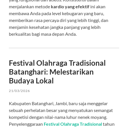
menjalankan metode
kardio yang efektif
ini akan
membawa Anda pada level kebugaran yang baru,
memberikan rasa percaya diri yang lebih tinggi, dan
menjamin kesehatan jangka panjang yang lebih
berkualitas bagi masa depan Anda.
Festival Olahraga Tradisional
Batanghari: Melestarikan
Budaya Lokal
21/03/2026
Kabupaten Batanghari, Jambi, baru saja menggelar
sebuah perhelatan besar yang menyatukan semangat
kompetisi dengan nilai-nama luhur nenek moyang.
Penyelenggaraan
Festival Olahraga Tradisional
tahun