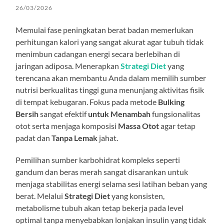
26/03/2026
Memulai fase peningkatan berat badan memerlukan
perhitungan kalori yang sangat akurat agar tubuh tidak
menimbun cadangan energi secara berlebihan di
jaringan adiposa. Menerapkan
Strategi Diet
yang
terencana akan membantu Anda dalam memilih sumber
nutrisi berkualitas tinggi guna menunjang aktivitas fisik
di tempat kebugaran. Fokus pada metode
Bulking
Bersih
sangat efektif
untuk Menambah
fungsionalitas
otot serta menjaga komposisi
Massa Otot
agar tetap
padat dan
Tanpa Lemak
jahat.
Pemilihan sumber karbohidrat kompleks seperti
gandum dan beras merah sangat disarankan untuk
menjaga stabilitas energi selama sesi latihan beban yang
berat. Melalui
Strategi Diet
yang konsisten,
metabolisme tubuh akan tetap bekerja pada level
optimal tanpa menyebabkan lonjakan insulin yang tidak