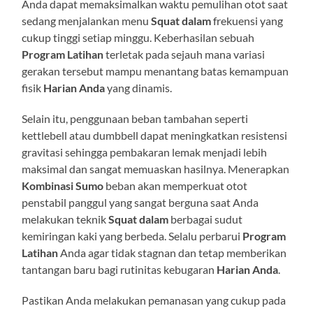
Anda dapat memaksimalkan waktu pemulihan otot saat
sedang menjalankan menu
Squat dalam
frekuensi yang
cukup tinggi setiap minggu. Keberhasilan sebuah
Program Latihan
terletak pada sejauh mana variasi
gerakan tersebut mampu menantang batas kemampuan
fisik
Harian Anda
yang dinamis.
Selain itu, penggunaan beban tambahan seperti
kettlebell atau dumbbell dapat meningkatkan resistensi
gravitasi sehingga pembakaran lemak menjadi lebih
maksimal dan sangat memuaskan hasilnya. Menerapkan
Kombinasi Sumo
beban akan memperkuat otot
penstabil panggul yang sangat berguna saat Anda
melakukan teknik
Squat dalam
berbagai sudut
kemiringan kaki yang berbeda. Selalu perbarui
Program
Latihan
Anda agar tidak stagnan dan tetap memberikan
tantangan baru bagi rutinitas kebugaran
Harian Anda
.
Pastikan Anda melakukan pemanasan yang cukup pada