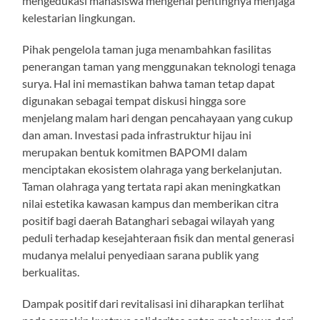
mengedukasi mahasiswa mengenai pentingnya menjaga
kelestarian lingkungan.
Pihak pengelola taman juga menambahkan fasilitas
penerangan taman yang menggunakan teknologi tenaga
surya. Hal ini memastikan bahwa taman tetap dapat
digunakan sebagai tempat diskusi hingga sore
menjelang malam hari dengan pencahayaan yang cukup
dan aman. Investasi pada infrastruktur hijau ini
merupakan bentuk komitmen BAPOMI dalam
menciptakan ekosistem olahraga yang berkelanjutan.
Taman olahraga yang tertata rapi akan meningkatkan
nilai estetika kawasan kampus dan memberikan citra
positif bagi daerah Batanghari sebagai wilayah yang
peduli terhadap kesejahteraan fisik dan mental generasi
mudanya melalui penyediaan sarana publik yang
berkualitas.
Dampak positif dari revitalisasi ini diharapkan terlihat