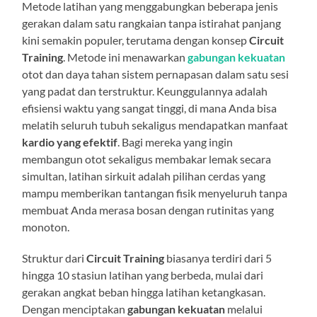
Metode latihan yang menggabungkan beberapa jenis
gerakan dalam satu rangkaian tanpa istirahat panjang
kini semakin populer, terutama dengan konsep
Circuit
Training
. Metode ini menawarkan
gabungan kekuatan
otot dan daya tahan sistem pernapasan dalam satu sesi
yang padat dan terstruktur. Keunggulannya adalah
efisiensi waktu yang sangat tinggi, di mana Anda bisa
melatih seluruh tubuh sekaligus mendapatkan manfaat
kardio yang efektif
. Bagi mereka yang ingin
membangun otot sekaligus membakar lemak secara
simultan, latihan sirkuit adalah pilihan cerdas yang
mampu memberikan tantangan fisik menyeluruh tanpa
membuat Anda merasa bosan dengan rutinitas yang
monoton.
Struktur dari
Circuit Training
biasanya terdiri dari 5
hingga 10 stasiun latihan yang berbeda, mulai dari
gerakan angkat beban hingga latihan ketangkasan.
Dengan menciptakan
gabungan kekuatan
melalui