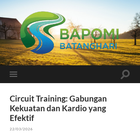
Bapomi
Batanghari
Toggle
Toggle
search
mobile
field
menu
Circuit Training: Gabungan
Kekuatan dan Kardio yang
Efektif
22/03/2026