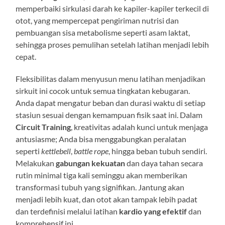
memperbaiki sirkulasi darah ke kapiler-kapiler terkecil di
otot, yang mempercepat pengiriman nutrisi dan
pembuangan sisa metabolisme seperti asam laktat,
sehingga proses pemulihan setelah latihan menjadi lebih
cepat.
Fleksibilitas dalam menyusun menu latihan menjadikan
sirkuit ini cocok untuk semua tingkatan kebugaran.
Anda dapat mengatur beban dan durasi waktu di setiap
stasiun sesuai dengan kemampuan fisik saat ini. Dalam
Circuit Training
, kreativitas adalah kunci untuk menjaga
antusiasme; Anda bisa menggabungkan peralatan
seperti
kettlebell
,
battle rope
, hingga beban tubuh sendiri.
Melakukan
gabungan kekuatan
dan daya tahan secara
rutin minimal tiga kali seminggu akan memberikan
transformasi tubuh yang signifikan. Jantung akan
menjadi lebih kuat, dan otot akan tampak lebih padat
dan terdefinisi melalui latihan
kardio yang efektif
dan
komprehensif ini.