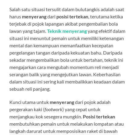
Salah satu situasi tersulit dalam bulutangkis adalah saat
harus
menyerang
dari
posisi tertekan
, terutama ketika
terjebak di pojok lapangan akibat pengembalian bola
lawan yang tajam.
Teknik menyerang
yang efektif dalam
situasi ini menuntut pemain untuk memiliki ketenangan
mental dan kemampuan memanfaatkan kecepatan
pergelangan tangan daripada kekuatan bahu. Daripada
sekadar mengembalikan bola untuk bertahan, teknik ini
mengajarkan cara mengubah momentum reli menjadi
serangan balik yang mengejutkan lawan. Keberhasilan
dalam situasi ini sering kali membalikkan keadaan dalam
sebuah reli panjang.
Kunci utama untuk
menyerang
dari pojok adalah
pergerakan kaki (
footwork
) yang cepat untuk
menjangkau kok sesegera mungkin.
Posisi tertekan
membutuhkan pemain untuk melakukan lompatan atau
langkah darurat untuk memposisikan raket di bawah