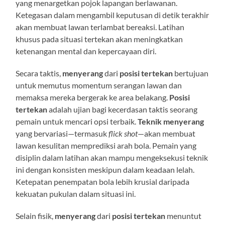
yang menargetkan pojok lapangan berlawanan.
Ketegasan dalam mengambil keputusan di detik terakhir
akan membuat lawan terlambat bereaksi. Latihan
khusus pada situasi tertekan akan meningkatkan
ketenangan mental dan kepercayaan diri.
Secara taktis,
menyerang
dari
posisi tertekan
bertujuan
untuk memutus momentum serangan lawan dan
memaksa mereka bergerak ke area belakang.
Posisi
tertekan
adalah ujian bagi kecerdasan taktis seorang
pemain untuk mencari opsi terbaik.
Teknik menyerang
yang bervariasi—termasuk
flick shot
—akan membuat
lawan kesulitan memprediksi arah bola. Pemain yang
disiplin dalam latihan akan mampu mengeksekusi teknik
ini dengan konsisten meskipun dalam keadaan lelah.
Ketepatan penempatan bola lebih krusial daripada
kekuatan pukulan dalam situasi ini.
Selain fisik,
menyerang
dari
posisi tertekan
menuntut