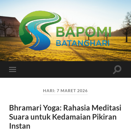
Bapomi
Batanghari
Toggle
Toggle
search
mobile
field
menu
HARI:
7 MARET 2026
Bhramari Yoga: Rahasia Meditasi
Suara untuk Kedamaian Pikiran
Instan