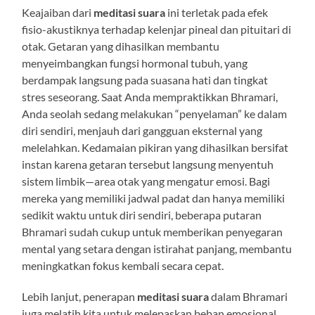
Keajaiban dari
meditasi suara
ini terletak pada efek
fisio-akustiknya terhadap kelenjar pineal dan pituitari di
otak. Getaran yang dihasilkan membantu
menyeimbangkan fungsi hormonal tubuh, yang
berdampak langsung pada suasana hati dan tingkat
stres seseorang. Saat Anda mempraktikkan Bhramari,
Anda seolah sedang melakukan “penyelaman” ke dalam
diri sendiri, menjauh dari gangguan eksternal yang
melelahkan. Kedamaian pikiran yang dihasilkan bersifat
instan karena getaran tersebut langsung menyentuh
sistem limbik—area otak yang mengatur emosi. Bagi
mereka yang memiliki jadwal padat dan hanya memiliki
sedikit waktu untuk diri sendiri, beberapa putaran
Bhramari sudah cukup untuk memberikan penyegaran
mental yang setara dengan istirahat panjang, membantu
meningkatkan fokus kembali secara cepat.
Lebih lanjut, penerapan
meditasi suara
dalam Bhramari
juga melatih kita untuk melepaskan beban emosional