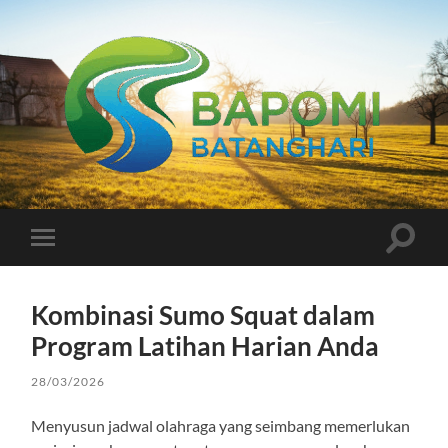
Bapomi
Batanghari
Toggle
Toggle
search
mobile
field
menu
Kombinasi Sumo Squat dalam
Program Latihan Harian Anda
28/03/2026
Menyusun jadwal olahraga yang seimbang memerlukan