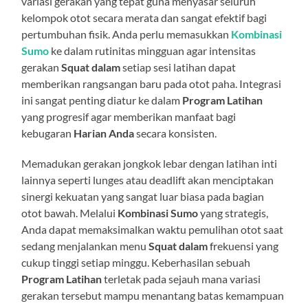
variasi gerakan yang tepat guna menyasar seluruh
kelompok otot secara merata dan sangat efektif bagi
pertumbuhan fisik. Anda perlu memasukkan
Kombinasi
Sumo
ke dalam rutinitas mingguan agar intensitas
gerakan
Squat dalam
setiap sesi latihan dapat
memberikan rangsangan baru pada otot paha. Integrasi
ini sangat penting diatur ke dalam
Program Latihan
yang progresif agar memberikan manfaat bagi
kebugaran
Harian Anda
secara konsisten.
Memadukan gerakan jongkok lebar dengan latihan inti
lainnya seperti lunges atau deadlift akan menciptakan
sinergi kekuatan yang sangat luar biasa pada bagian
otot bawah. Melalui
Kombinasi Sumo
yang strategis,
Anda dapat memaksimalkan waktu pemulihan otot saat
sedang menjalankan menu
Squat dalam
frekuensi yang
cukup tinggi setiap minggu. Keberhasilan sebuah
Program Latihan
terletak pada sejauh mana variasi
gerakan tersebut mampu menantang batas kemampuan