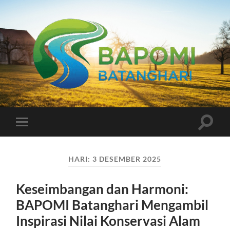
Bapomi
Batanghari
Toggle
Toggle
search
mobile
field
menu
HARI:
3 DESEMBER 2025
Keseimbangan dan Harmoni:
BAPOMI Batanghari Mengambil
Inspirasi Nilai Konservasi Alam