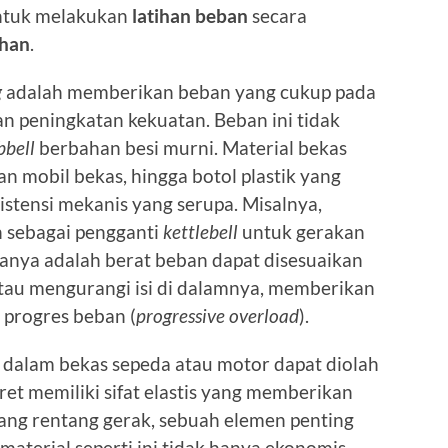
untuk melakukan
latihan beban
secara
ahan
.
g
adalah memberikan beban yang cukup pada
an peningkatan kekuatan. Beban ini tidak
bell
berbahan besi murni. Material bekas
 ban mobil bekas, hingga botol plastik yang
stensi mekanis yang serupa. Misalnya,
an sebagai pengganti
kettlebell
untuk gerakan
anya adalah berat beban dapat disesuaikan
tau mengurangi isi di dalamnya, memberikan
k progres beban (
progressive overload
).
n dalam bekas sepeda atau motor dapat diolah
ret memiliki sifat elastis yang memberikan
ang rentang gerak, sebuah elemen penting
material seperti ini tidak hanya ekonomis,