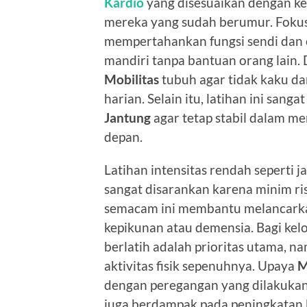
Kardio
yang disesuaikan dengan ke
mereka yang sudah berumur. Fokus
mempertahankan fungsi sendi dan 
mandiri tanpa bantuan orang lain. 
Mobilitas
tubuh agar tidak kaku da
harian. Selain itu, latihan ini sa
Jantung
agar tetap stabil dalam m
depan.
Latihan intensitas rendah seperti j
sangat disarankan karena minim ris
semacam ini membantu melancarka
kepikunan atau demensia. Bagi ke
berlatih adalah prioritas utama, n
aktivitas fisik sepenuhnya. Upaya
M
dengan peregangan yang dilakukan 
juga berdampak pada peningkatan