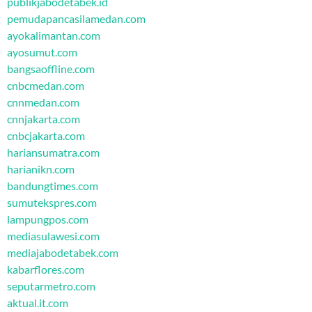
publikjabodetabek.id
pemudapancasilamedan.com
ayokalimantan.com
ayosumut.com
bangsaoffline.com
cnbcmedan.com
cnnmedan.com
cnnjakarta.com
cnbcjakarta.com
hariansumatra.com
harianikn.com
bandungtimes.com
sumutekspres.com
lampungpos.com
mediasulawesi.com
mediajabodetabek.com
kabarflores.com
seputarmetro.com
aktual.it.com