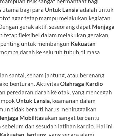
mampuan fisik sangat bermanfaat bagi
 utama bagi para
Untuk Lansia
adalah untuk
otot agar tetap mampu melakukan kegiatan
Dengan gerak aktif, seseorang dapat
Menjaga
n tetap fleksibel dalam melakukan gerakan
ngat penting untuk membangun
Kekuatan
emompa darah ke seluruh tubuh di masa
alan santai, senam jantung, atau berenang
iko benturan. Aktivitas
Olahraga Kardio
n peredaran darah ke otak, yang mencegah
lompok
Untuk Lansia
, keamanan dalam
amun tidak berarti harus meninggalkan
enjaga Mobilitas
akan sangat terbantu
sebelum dan sesudah latihan kardio. Hal ini
Kekuatan Jantung
, yang secara alami