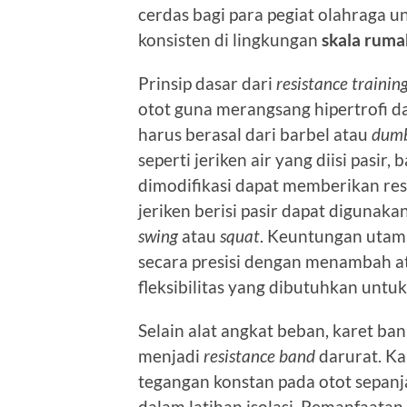
cerdas bagi para pegiat olahraga 
konsisten di lingkungan
skala rum
Prinsip dasar dari
resistance trainin
otot guna merangsang hipertrofi d
harus berasal dari barbel atau
dumb
seperti jeriken air yang diisi pasir,
dimodifikasi dapat memberikan resi
jeriken berisi pasir dapat digunak
swing
atau
squat
. Keuntungan utam
secara presisi dengan menambah a
fleksibilitas yang dibutuhkan untu
Selain alat angkat beban, karet ba
menjadi
resistance band
darurat. Ka
tegangan konstan pada otot sepanj
dalam latihan isolasi. Pemanfaatan 