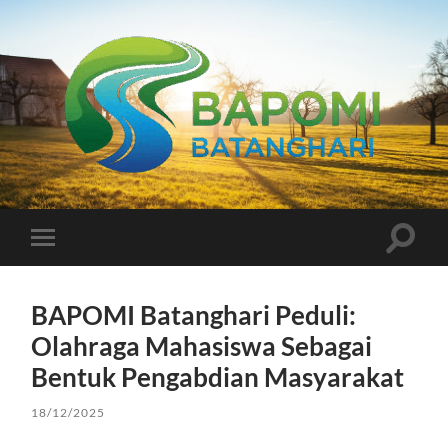
Bapomi
Batanghari
Toggle
Toggle
search
mobile
field
menu
BAPOMI Batanghari Peduli:
Olahraga Mahasiswa Sebagai
Bentuk Pengabdian Masyarakat
18/12/2025