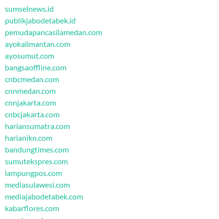
sumselnews.id
publikjabodetabek.id
pemudapancasilamedan.com
ayokalimantan.com
ayosumut.com
bangsaoffline.com
cnbcmedan.com
cnnmedan.com
cnnjakarta.com
cnbcjakarta.com
hariansumatra.com
harianikn.com
bandungtimes.com
sumutekspres.com
lampungpos.com
mediasulawesi.com
mediajabodetabek.com
kabarflores.com