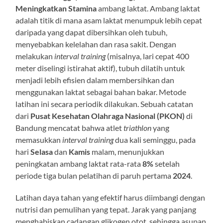
Meningkatkan Stamina
ambang laktat. Ambang laktat
adalah titik di mana asam laktat menumpuk lebih cepat
daripada yang dapat dibersihkan oleh tubuh,
menyebabkan kelelahan dan rasa sakit. Dengan
melakukan
interval training
(misalnya, lari cepat 400
meter diselingi istirahat aktif), tubuh dilatih untuk
menjadi lebih efisien dalam membersihkan dan
menggunakan laktat sebagai bahan bakar. Metode
latihan ini secara periodik dilakukan. Sebuah catatan
dari
Pusat Kesehatan Olahraga Nasional (PKON)
di
Bandung mencatat bahwa atlet
triathlon
yang
memasukkan
interval training
dua kali seminggu, pada
hari
Selasa
dan
Kamis
malam, menunjukkan
peningkatan ambang laktat rata-rata
8%
setelah
periode tiga bulan pelatihan di paruh pertama
2024
.
Latihan daya tahan yang efektif harus diimbangi dengan
nutrisi dan pemulihan yang tepat. Jarak yang panjang
menghabiskan cadangan glikogen otot, sehingga asupan