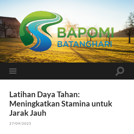
Bapomi
Batanghari
Toggle
Toggle
search
mobile
field
menu
Latihan Daya Tahan:
Meningkatkan Stamina untuk
Jarak Jauh
27/09/2025