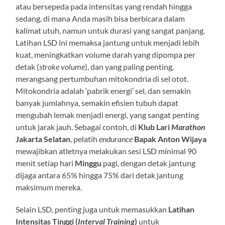
atau bersepeda pada intensitas yang rendah hingga
sedang, di mana Anda masih bisa berbicara dalam
kalimat utuh, namun untuk durasi yang sangat panjang.
Latihan LSD ini memaksa jantung untuk menjadi lebih
kuat, meningkatkan volume darah yang dipompa per
detak (
stroke volume
), dan yang paling penting,
merangsang pertumbuhan mitokondria di sel otot.
Mitokondria adalah ‘pabrik energi’ sel, dan semakin
banyak jumlahnya, semakin efisien tubuh dapat
mengubah lemak menjadi energi, yang sangat penting
untuk jarak jauh. Sebagai contoh, di
Klub Lari
Marathon
Jakarta Selatan
, pelatih
endurance
Bapak Anton Wijaya
mewajibkan atletnya melakukan sesi LSD minimal 90
menit setiap hari
Minggu
pagi, dengan detak jantung
dijaga antara 65% hingga 75% dari detak jantung
maksimum mereka.
Selain LSD, penting juga untuk memasukkan
Latihan
Intensitas Tinggi (
Interval Training
)
untuk