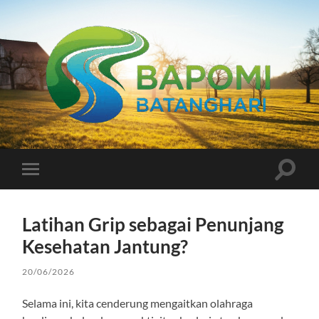
Bapomi
Batanghari
Toggle
Toggle
search
mobile
field
menu
Latihan Grip sebagai Penunjang
Kesehatan Jantung?
20/06/2026
Selama ini, kita cenderung mengaitkan olahraga