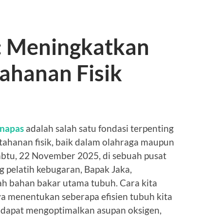
: Meningkatkan
ahanan Fisik
 napas
adalah salah satu fondasi terpenting
ahanan fisik, baik dalam olahraga maupun
Sabtu, 22 November 2025, di sebuah pusat
g pelatih kebugaran, Bapak Jaka,
 bahan bakar utama tubuh. Cara kita
menentukan seberapa efisien tubuh kita
dapat mengoptimalkan asupan oksigen,