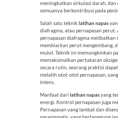
meningkatkan sirkulasi darah, d
semuanya berkontribusi pada peni
Salah satu teknik
latihan napas
yang
diafragma, atau pernapasan perut. 
pernapasan diafragma melibatkan 
membiarkan perut mengembang, d
mulut. Teknik ini memungkinkan pa
memaksimalkan pertukaran oksigen
secara rutin, seorang praktisi dap
melatih otot-otot pernapasan, yang 
intens.
Manfaat dari
latihan napas
yang te
energi. Kontrol pernapasan juga me
Pernapasan yang lambat dan diseng
parasimpatis, yang bertanggung ja