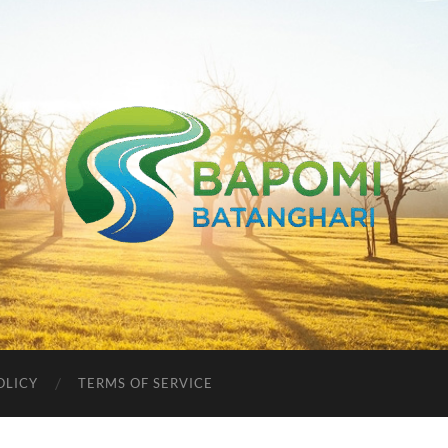
Bapomi
Batanghari
OLICY
TERMS OF SERVICE