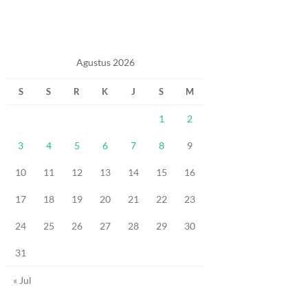
Agustus 2026
S
S
R
K
J
S
M
1
2
3
4
5
6
7
8
9
10
11
12
13
14
15
16
17
18
19
20
21
22
23
24
25
26
27
28
29
30
31
« Jul