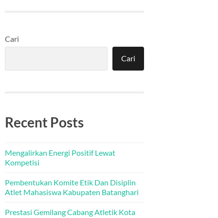
Cari
Cari
Recent Posts
Mengalirkan Energi Positif Lewat
Kompetisi
Pembentukan Komite Etik Dan Disiplin
Atlet Mahasiswa Kabupaten Batanghari
Prestasi Gemilang Cabang Atletik Kota