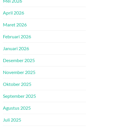
Mei 2026
April 2026
Maret 2026
Februari 2026
Januari 2026
Desember 2025
November 2025
Oktober 2025
September 2025
Agustus 2025
Juli 2025