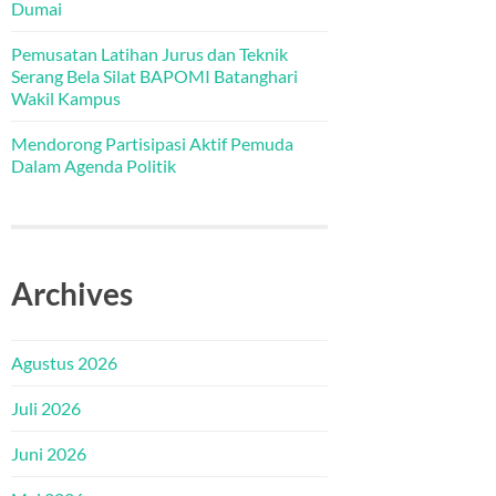
Dumai
Pemusatan Latihan Jurus dan Teknik
Serang Bela Silat BAPOMI Batanghari
Wakil Kampus
Mendorong Partisipasi Aktif Pemuda
Dalam Agenda Politik
Archives
Agustus 2026
Juli 2026
Juni 2026