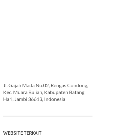
Jl. Gajah Mada No.02, Rengas Condong,
Kec. Muara Bulian, Kabupaten Batang
Hari, Jambi 36613, Indonesia
WEBSITE TERKAIT