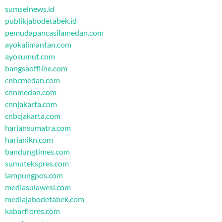
sumselnews.id
publikjabodetabek.id
pemudapancasilamedan.com
ayokalimantan.com
ayosumut.com
bangsaoffline.com
cnbcmedan.com
cnnmedan.com
cnnjakarta.com
cnbcjakarta.com
hariansumatra.com
harianikn.com
bandungtimes.com
sumutekspres.com
lampungpos.com
mediasulawesi.com
mediajabodetabek.com
kabarflores.com