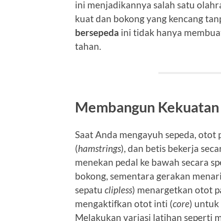
ini menjadikannya salah satu olah
kuat dan bokong yang kencang tanp
bersepeda
ini tidak hanya membuat
tahan.
Membangun Kekuatan 
Saat Anda mengayuh sepeda, otot 
(
hamstrings
), dan betis bekerja se
menekan pedal ke bawah secara sp
bokong, sementara gerakan menari
sepatu
clipless
) menargetkan otot pa
mengaktifkan otot inti (
core
) untuk
Melakukan variasi latihan seperti