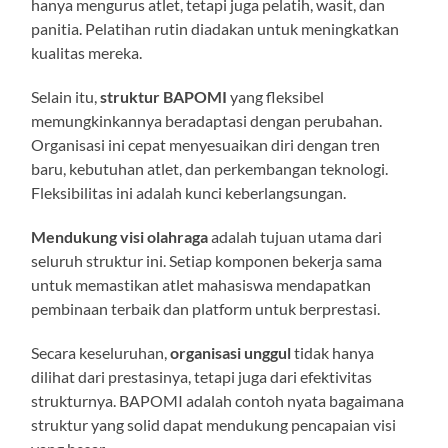
hanya mengurus atlet, tetapi juga pelatih, wasit, dan
panitia. Pelatihan rutin diadakan untuk meningkatkan
kualitas mereka.
Selain itu,
struktur BAPOMI
yang fleksibel
memungkinkannya beradaptasi dengan perubahan.
Organisasi ini cepat menyesuaikan diri dengan tren
baru, kebutuhan atlet, dan perkembangan teknologi.
Fleksibilitas ini adalah kunci keberlangsungan.
Mendukung visi olahraga
adalah tujuan utama dari
seluruh struktur ini. Setiap komponen bekerja sama
untuk memastikan atlet mahasiswa mendapatkan
pembinaan terbaik dan platform untuk berprestasi.
Secara keseluruhan,
organisasi unggul
tidak hanya
dilihat dari prestasinya, tetapi juga dari efektivitas
strukturnya. BAPOMI adalah contoh nyata bagaimana
struktur yang solid dapat mendukung pencapaian visi