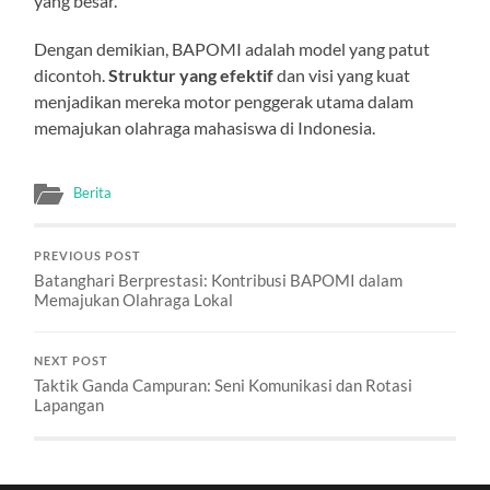
yang besar.
Dengan demikian, BAPOMI adalah model yang patut
dicontoh.
Struktur yang efektif
dan visi yang kuat
menjadikan mereka motor penggerak utama dalam
memajukan olahraga mahasiswa di Indonesia.
Berita
PREVIOUS POST
Batanghari Berprestasi: Kontribusi BAPOMI dalam
Memajukan Olahraga Lokal
NEXT POST
Taktik Ganda Campuran: Seni Komunikasi dan Rotasi
Lapangan