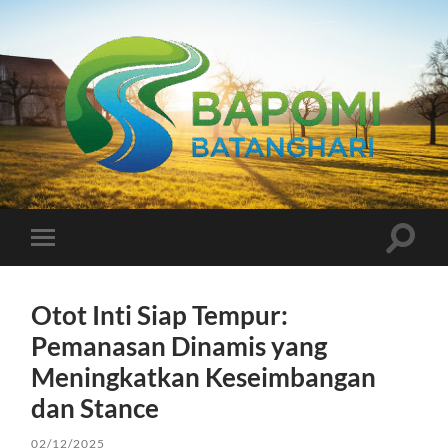
Bapomi
Batanghari
Toggle
Toggle
search
mobile
field
menu
Otot Inti Siap Tempur:
Pemanasan Dinamis yang
Meningkatkan Keseimbangan
dan Stance
02/12/2025