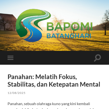
Bapomi
Batanghari
Toggle
Toggle
search
mobile
field
menu
Panahan: Melatih Fokus,
Stabilitas, dan Ketepatan Mental
12/08/2025
Panahan, sebuah olahraga kuno yang kini kembali