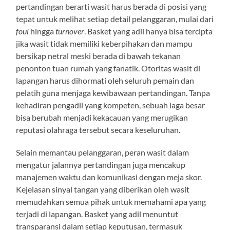
pertandingan berarti wasit harus berada di posisi yang
tepat untuk melihat setiap detail pelanggaran, mulai dari
foul
hingga
turnover
. Basket yang adil hanya bisa tercipta
jika wasit tidak memiliki keberpihakan dan mampu
bersikap netral meski berada di bawah tekanan
penonton tuan rumah yang fanatik. Otoritas wasit di
lapangan harus dihormati oleh seluruh pemain dan
pelatih guna menjaga kewibawaan pertandingan. Tanpa
kehadiran pengadil yang kompeten, sebuah laga besar
bisa berubah menjadi kekacauan yang merugikan
reputasi olahraga tersebut secara keseluruhan.
Selain memantau pelanggaran, peran wasit dalam
mengatur jalannya pertandingan juga mencakup
manajemen waktu dan komunikasi dengan meja skor.
Kejelasan sinyal tangan yang diberikan oleh wasit
memudahkan semua pihak untuk memahami apa yang
terjadi di lapangan. Basket yang adil menuntut
transparansi dalam setiap keputusan, termasuk