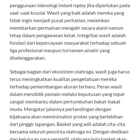
penggunaan teknologi
instant replay
jika diperlukan pada
saat-saat krusial. Wasit yang baik adalah mereka yang
tidak ingin menjadi pusat perhatian, melainkan
membiarkan permainan mengalir secara alami namun
tetap dalam pengawasan ketat. Integritas wasit adalah
fondasi dari kepercayaan masyarakat terhadap sebuah
liga profesional maupun turnamen amatir yang
diselenggarakan.
Sebagai bagian dari ekosistem olahraga, wasit juga harus
terus meningkatkan kualitas pengetahuan mereka
terhadap perkembangan aturan terbaru. Peran wasit
dalam mendidik pemain melalui keputusan yang tepat
sangat membantu dalam pertumbuhan bakat-bakat
muda. Mengatur jalannya pertandingan dengan
bijaksana akan meminimalisir protes yang berlebihan
dari pinggir lapangan. Basket yang adil adalah cita-cita
bersama seluruh pencinta olahraga ini. Dengan dedikasi
dan kejujuran para pengadil, olahraga bola basket akan