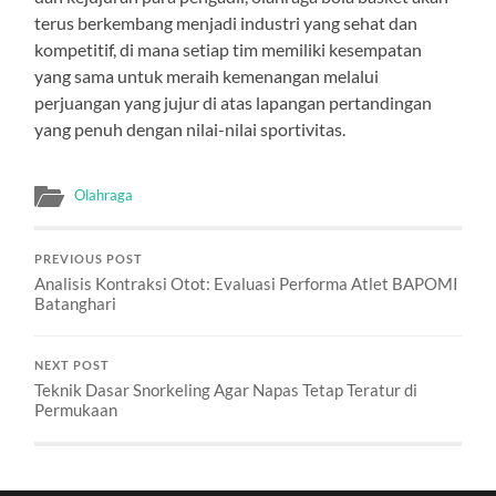
terus berkembang menjadi industri yang sehat dan
kompetitif, di mana setiap tim memiliki kesempatan
yang sama untuk meraih kemenangan melalui
perjuangan yang jujur di atas lapangan pertandingan
yang penuh dengan nilai-nilai sportivitas.
Olahraga
PREVIOUS POST
Analisis Kontraksi Otot: Evaluasi Performa Atlet BAPOMI
Batanghari
NEXT POST
Teknik Dasar Snorkeling Agar Napas Tetap Teratur di
Permukaan