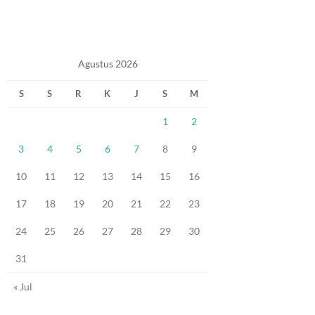
Agustus 2026
S
S
R
K
J
S
M
1
2
3
4
5
6
7
8
9
10
11
12
13
14
15
16
17
18
19
20
21
22
23
24
25
26
27
28
29
30
31
« Jul