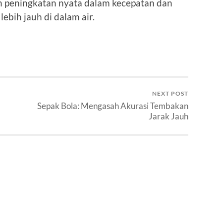
n peningkatan nyata dalam kecepatan dan
bih jauh di dalam air.
NEXT POST
Sepak Bola: Mengasah Akurasi Tembakan
Jarak Jauh