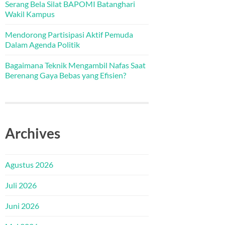
Serang Bela Silat BAPOMI Batanghari
Wakil Kampus
Mendorong Partisipasi Aktif Pemuda
Dalam Agenda Politik
Bagaimana Teknik Mengambil Nafas Saat
Berenang Gaya Bebas yang Efisien?
Archives
Agustus 2026
Juli 2026
Juni 2026