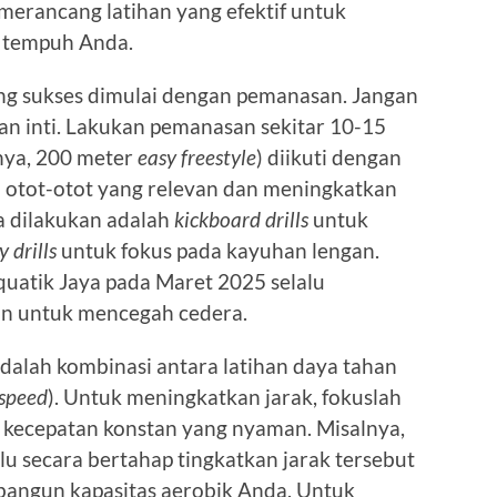
erancang latihan yang efektif untuk
 tempuh Anda.
g sukses dimulai dengan pemanasan. Jangan
an inti. Lakukan pemanasan sekitar 10-15
nya, 200 meter
easy freestyle
) diikuti dengan
 otot-otot yang relevan dan meningkatkan
a dilakukan adalah
kickboard drills
untuk
y drills
untuk fokus pada kayuhan lengan.
quatik Jaya pada Maret 2025 selalu
n untuk mencegah cedera.
dalah kombinasi antara latihan daya tahan
speed
). Untuk meningkatkan jarak, fokuslah
n kecepatan konstan yang nyaman. Misalnya,
lu secara bertahap tingkatkan jarak tersebut
mbangun kapasitas aerobik Anda. Untuk