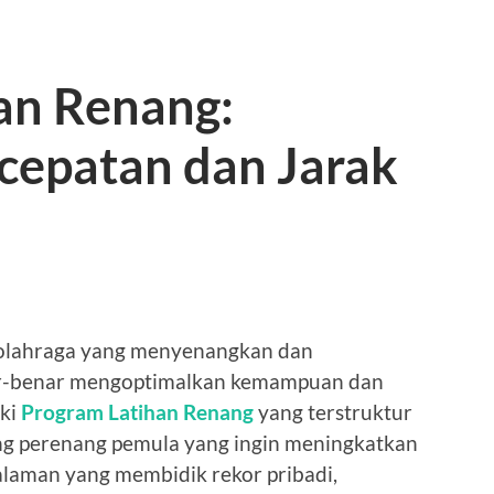
an Renang:
cepatan dan Jarak
 olahraga yang menyenangkan dan
r-benar mengoptimalkan kemampuan dan
iki
Program Latihan Renang
yang terstruktur
ang perenang pemula yang ingin meningkatkan
laman yang membidik rekor pribadi,