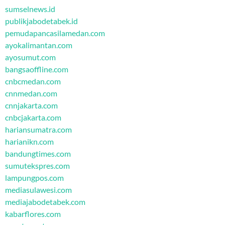
sumselnews.id
publikjabodetabek.id
pemudapancasilamedan.com
ayokalimantan.com
ayosumut.com
bangsaoffline.com
cnbcmedan.com
cnnmedan.com
cnnjakarta.com
cnbcjakarta.com
hariansumatra.com
harianikn.com
bandungtimes.com
sumutekspres.com
lampungpos.com
mediasulawesi.com
mediajabodetabek.com
kabarflores.com