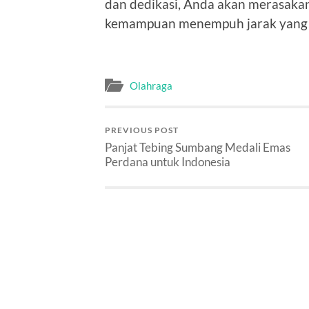
dan dedikasi, Anda akan merasaka
kemampuan menempuh jarak yang le
Olahraga
PREVIOUS POST
Panjat Tebing Sumbang Medali Emas
Perdana untuk Indonesia