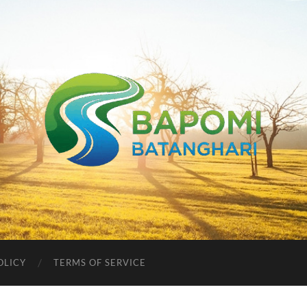
Bapomi
Batanghari
OLICY
TERMS OF SERVICE