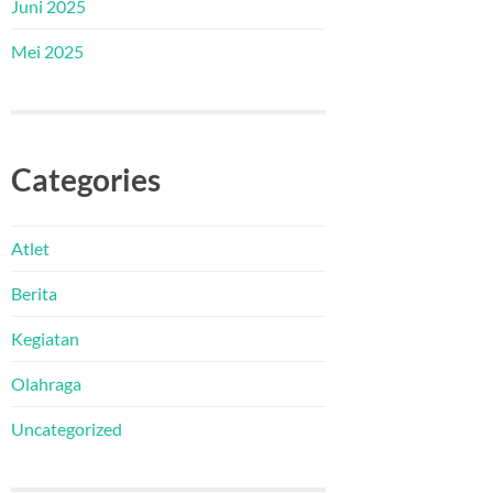
Juni 2025
Mei 2025
Categories
Atlet
Berita
Kegiatan
Olahraga
Uncategorized