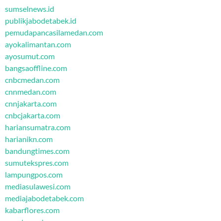
sumselnews.id
publikjabodetabek.id
pemudapancasilamedan.com
ayokalimantan.com
ayosumut.com
bangsaoffline.com
cnbcmedan.com
cnnmedan.com
cnnjakarta.com
cnbcjakarta.com
hariansumatra.com
harianikn.com
bandungtimes.com
sumutekspres.com
lampungpos.com
mediasulawesi.com
mediajabodetabek.com
kabarflores.com