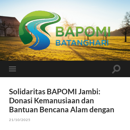
Bapomi
Batanghari
Toggle
Toggle
search
mobile
field
menu
Solidaritas BAPOMI Jambi:
Donasi Kemanusiaan dan
Bantuan Bencana Alam dengan
21/10/2025