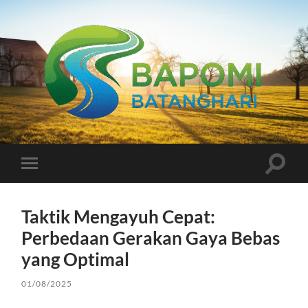
Bapomi
Batanghari
Toggle
Toggle
search
mobile
field
menu
Taktik Mengayuh Cepat:
Perbedaan Gerakan Gaya Bebas
yang Optimal
01/08/2025