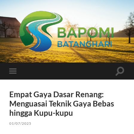
Bapomi
Batanghari
Toggle
Toggle
search
mobile
field
menu
Empat Gaya Dasar Renang:
Menguasai Teknik Gaya Bebas
hingga Kupu-kupu
01/07/2025