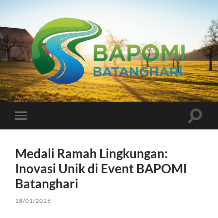
Bapomi
Batanghari
Toggle
Toggle
search
mobile
field
menu
Medali Ramah Lingkungan:
Inovasi Unik di Event BAPOMI
Batanghari
18/01/2026