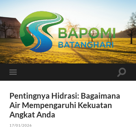
Bapomi
Batanghari
Toggle
Toggle
search
mobile
field
menu
Pentingnya Hidrasi: Bagaimana
Air Mempengaruhi Kekuatan
Angkat Anda
17/01/2026