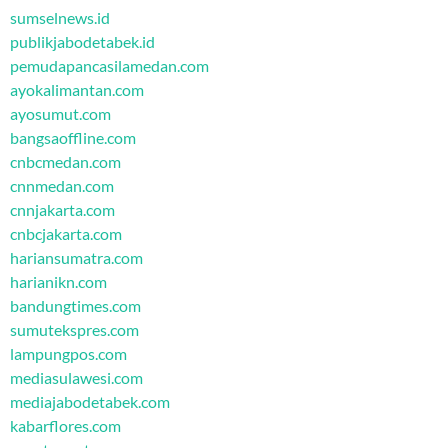
sumselnews.id
publikjabodetabek.id
pemudapancasilamedan.com
ayokalimantan.com
ayosumut.com
bangsaoffline.com
cnbcmedan.com
cnnmedan.com
cnnjakarta.com
cnbcjakarta.com
hariansumatra.com
harianikn.com
bandungtimes.com
sumutekspres.com
lampungpos.com
mediasulawesi.com
mediajabodetabek.com
kabarflores.com