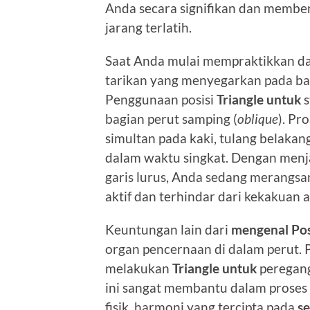
Anda secara signifikan dan member
jarang terlatih.
Saat Anda mulai mempraktikkan d
tarikan yang menyegarkan pada ba
Penggunaan posisi
Triangle untuk
s
bagian perut samping (
oblique
). Pr
simultan pada kaki, tulang belakan
dalam waktu singkat. Dengan menj
garis lurus, Anda sedang merangsan
aktif dan terhindar dari kekakuan a
Keuntungan lain dari
mengenal Po
organ pencernaan di dalam perut. P
melakukan
Triangle untuk
peregang
ini sangat membantu dalam proses
fisik, harmoni yang tercipta pada
s