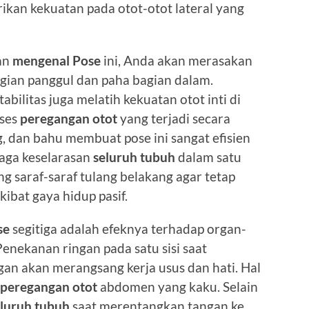
ikan kekuatan pada otot-otot lateral yang
an
mengenal Pose
ini, Anda akan merasakan
gian panggul dan paha bagian dalam.
tabilitas juga melatih kekuatan otot inti di
oses
peregangan otot
yang terjadi secara
g, dan bahu membuat pose ini sangat efisien
aga keselarasan
seluruh tubuh
dalam satu
g saraf-saraf tulang belakang agar tetap
kibat gaya hidup pasif.
se
segitiga adalah efeknya terhadap organ-
enekanan ringan pada satu sisi saat
an akan merangsang kerja usus dan hati. Hal
peregangan otot
abdomen yang kaku. Selain
eluruh tubuh
saat merentangkan tangan ke