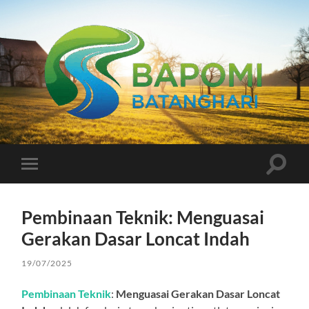
Bapomi
Batanghari
Toggle
Toggle
search
mobile
field
menu
Pembinaan Teknik: Menguasai
Gerakan Dasar Loncat Indah
19/07/2025
Pembinaan Teknik
:
Menguasai Gerakan Dasar Loncat