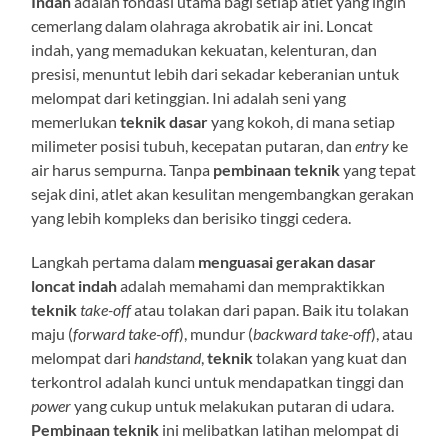
Indah
adalah fondasi utama bagi setiap atlet yang ingin
cemerlang dalam olahraga akrobatik air ini. Loncat
indah, yang memadukan kekuatan, kelenturan, dan
presisi, menuntut lebih dari sekadar keberanian untuk
melompat dari ketinggian. Ini adalah seni yang
memerlukan
teknik dasar
yang kokoh, di mana setiap
milimeter posisi tubuh, kecepatan putaran, dan
entry
ke
air harus sempurna. Tanpa
pembinaan teknik
yang tepat
sejak dini, atlet akan kesulitan mengembangkan gerakan
yang lebih kompleks dan berisiko tinggi cedera.
Langkah pertama dalam
menguasai gerakan dasar
loncat indah
adalah memahami dan mempraktikkan
teknik
take-off
atau tolakan dari papan. Baik itu tolakan
maju (
forward take-off
), mundur (
backward take-off
), atau
melompat dari
handstand
,
teknik
tolakan yang kuat dan
terkontrol adalah kunci untuk mendapatkan tinggi dan
power
yang cukup untuk melakukan putaran di udara.
Pembinaan teknik
ini melibatkan latihan melompat di