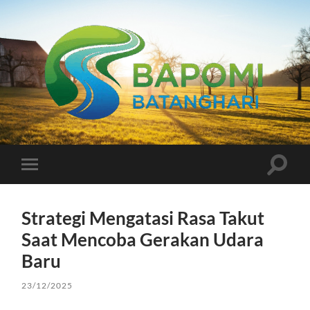
Bapomi
Batanghari
Toggle
Toggle
search
mobile
field
menu
Strategi Mengatasi Rasa Takut
Saat Mencoba Gerakan Udara
Baru
23/12/2025