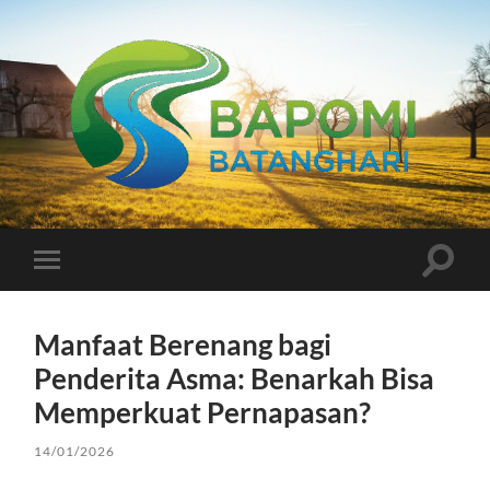
Bapomi
Batanghari
Toggle
Toggle
search
mobile
field
menu
Manfaat Berenang bagi
Penderita Asma: Benarkah Bisa
Memperkuat Pernapasan?
14/01/2026