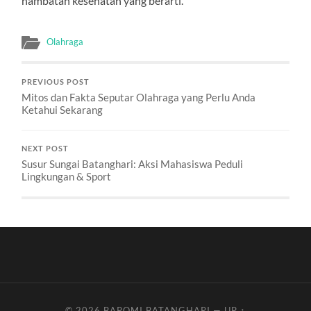
hambatan kesehatan yang berarti.
Olahraga
PREVIOUS POST
Mitos dan Fakta Seputar Olahraga yang Perlu Anda
Ketahui Sekarang
NEXT POST
Susur Sungai Batanghari: Aksi Mahasiswa Peduli
Lingkungan & Sport
© 2026
BAPOMI BATANGHARI
—
UP ↑